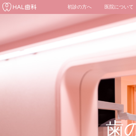
Skip
初診の方へ
医院について
to
content
歯